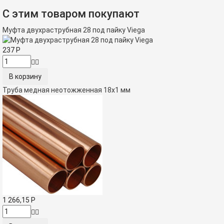
С этим товаром покупают
Муфта двухраструбная 28 под пайку Viega
237
Р
Труба медная неотожженная 18х1 мм
1 266,15
Р