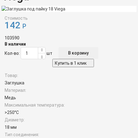
Стоимость
142
Р
103590
В наличии
Кол-во:
шт
Купить в 1 клик
Товар:
Заглушка
Материал:
Медь
Максимальная температура:
>250°C
Диаметр:
18 мм
Тип соединения: