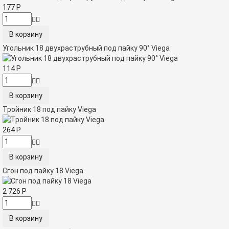
177
Р
Угольник 18 двухраструбный под пайку 90° Viega
114
Р
Тройник 18 под пайку Viega
264
Р
Сгон под пайку 18 Viega
2 726
Р