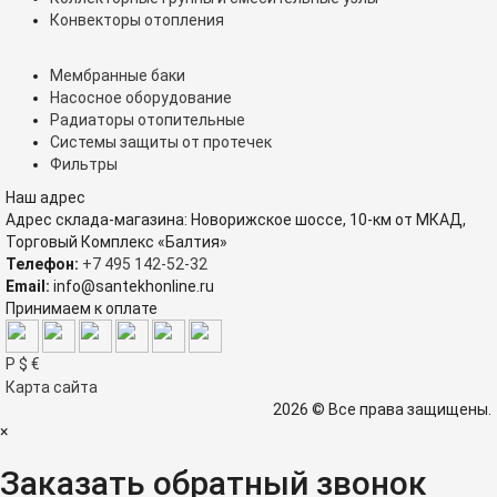
Конвекторы отопления
Мембранные баки
Насосное оборудование
Радиаторы отопительные
Системы защиты от протечек
Фильтры
Наш адрес
Адрес склада-магазина: Новорижское шоссе, 10-км от МКАД,
Торговый Комплекс «Балтия»
Телефон:
+7 495 142-52-32
Email:
info@santekhonline.ru
Принимаем к оплате
Р
$
€
Карта сайта
2026 © Все права защищены.
×
Заказать обратный звонок