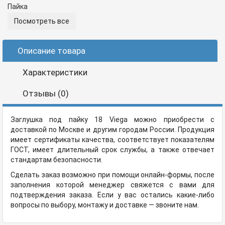
Пайка
Посмотреть все
Описание товара
Характеристики
Отзывы
(0)
Заглушка под пайку 18 Viega можно приобрести с
доставкой по Москве и другим городам России. Продукция
имеет сертификаты качества, соответствует показателям
ГОСТ, имеет длительный срок службы, а также отвечает
стандартам безопасности.
Сделать заказ возможно при помощи онлайн-формы, после
заполнения которой менеджер свяжется с вами для
подтверждения заказа. Если у вас остались какие-либо
вопросы по выбору, монтажу и доставке — звоните нам.