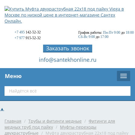
+7 495
142-52-32
График работы:
Пн-Пт 9:00
до
18:00
Сб-Вс 9:00
до
17:00
+7 977
915-52-32
Заказать звонок
info@santekhonline.ru
Меню
▲
Главная
/
Трубы и фитинги медные
/
Фитинги для
медных труб под пайку
/
Муфты-переходы
двухраструбные
/
Муфта двухраструбная 22х18 под пайку