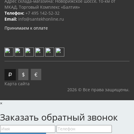
Адрес склада-магазина: Новорижское шоссе, 10-км от
МКАД, Торговый Комплекс «Балтия»
Телефон:
+7 495 142-52-32
Email:
info@santekhonline.ru
Принимаем к оплате
$
€
Р
Карта сайта
2026 © Все права защищены.
×
Заказать обратный звонок