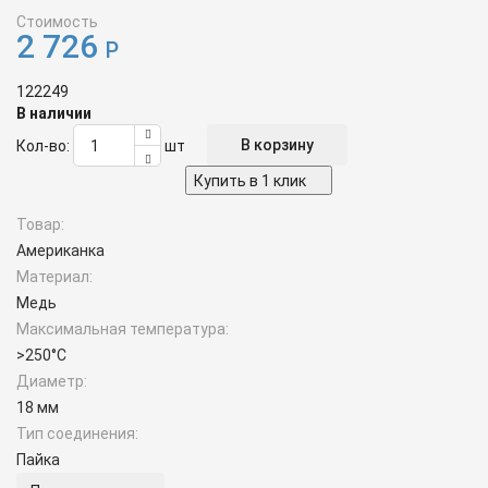
Стоимость
2 726
Р
122249
В наличии
Кол-во:
шт
Купить в 1 клик
Товар:
Американка
Материал:
Медь
Максимальная температура:
>250°C
Диаметр:
18 мм
Тип соединения:
Пайка