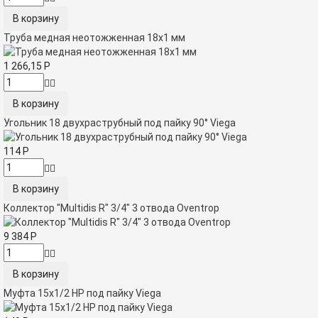
Труба медная неотожженная 18х1 мм
1 266,15
Р
Угольник 18 двухраструбный под пайку 90° Viega
114
Р
Коллектор "Multidis R" 3/4" 3 отвода Oventrop
9 384
Р
Муфта 15х1/2 НР под пайку Viega