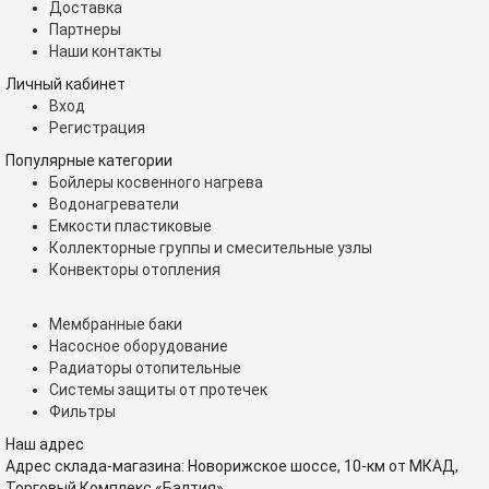
Доставка
Партнеры
Наши контакты
Личный кабинет
Вход
Регистрация
Популярные категории
Бойлеры косвенного нагрева
Водонагреватели
Емкости пластиковые
Коллекторные группы и смесительные узлы
Конвекторы отопления
Мембранные баки
Насосное оборудование
Радиаторы отопительные
Системы защиты от протечек
Фильтры
Наш адрес
Адрес склада-магазина: Новорижское шоссе, 10-км от МКАД,
Торговый Комплекс «Балтия»