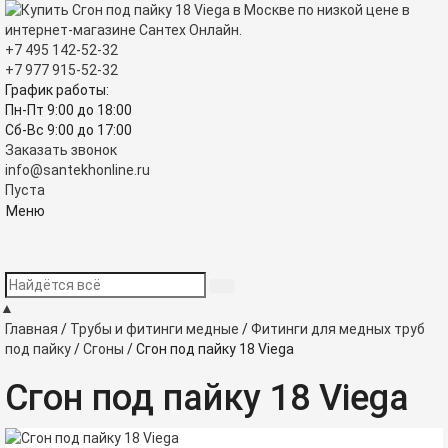
+7 495
142-52-32
+7 977
915-52-32
График работы:
Пн-Пт 9:00
до
18:00
Сб-Вс 9:00
до
17:00
Заказать звонок
info@santekhonline.ru
Пуста
Меню
▲
Главная
/
Трубы и фитинги медные
/
Фитинги для медных труб
под пайку
/
Сгоны
/
Сгон под пайку 18 Viega
Сгон под пайку 18 Viega