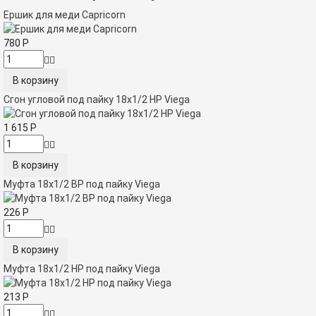
Ершик для меди Capricorn
780
Р
Сгон угловой под пайку 18х1/2 НР Viega
1 615
Р
Муфта 18х1/2 ВР под пайку Viega
226
Р
Муфта 18х1/2 НР под пайку Viega
213
Р