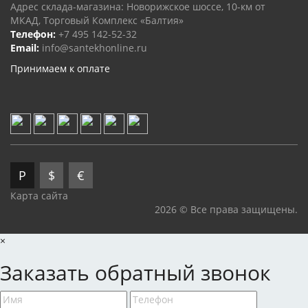
Адрес склада-магазина: Новорижское шоссе, 10-км от
МКАД, Торговый Комплекс «Балтия»
Телефон:
+7 495 142-52-32
Email:
info@santekhonline.ru
Принимаем к оплате
Р
$
€
Карта сайта
2026 © Все права защищены.
×
Заказать обратный звонок