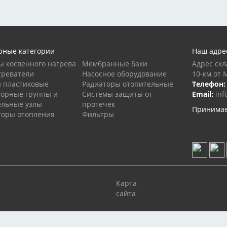
рные категории
Наш адре
ы косвенного нагрева
Мембранные баки
Адрес скл
греватели
Насосное оборудование
10-км от 
и пластиковые
Радиаторы отопительные
Телефон:
торные группы и
Системы защиты от
Email:
inf
ельные узлы
протечек
Принимае
торы отопления
Фильтры
Карта
сайта