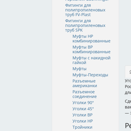
Фитинги для
полипропиленовых
труб FV-Plast
Фитинги для
полипропиленовых
труб SPK
Муфты НР
комбинированные
Муфты ВР
комбинированные
Муфты с накидной
гайкой
Муфты
Муфты-Переходы
Уг
Разъемные
американки
Ро
Разъемное
дл
соединение
Сд
Уголки 90°
ва
Уголки 45°
— 
Уголки ВР
Уголки НР
Р
Тройники