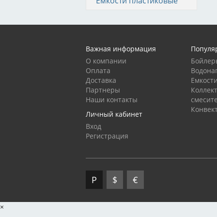
Емкости пластиковые
Важная информация
Популя
О компании
Бойлер
Оплата
Водона
Доставка
Емкост
Партнеры
Коллек
Наши контакты
смесит
Конвек
Личный кабинет
Вход
Регистрация
Р
$
€
×