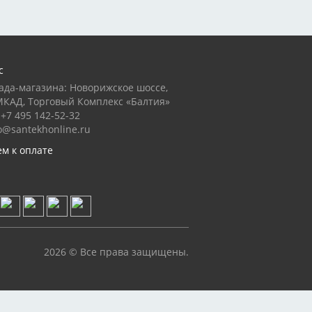
с
ада-магазина: Новорижское шоссе,
МКАД, Торговый Комплекс «Балтия»
+7 495 142-52-32
o@santekhonline.ru
м к оплате
2026 © Все права защищены.