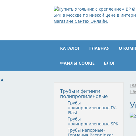
КАТАЛОГ
ГЛАВНАЯ
О КОМ
ФАЙЛЫ COOKIE
БЛОГ
▲
Гл
Трубы и фитинги
На
полипропиленовые
У
Трубы
полипропиленовые FV-
Plast
Трубы
полипропиленовые SPK
Трубы напорные-
Германия Baenninger