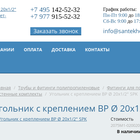
+7 495
142-52-32
График работы:
+7 977
915-52-32
Пн-Пт 9:00
до
18
Сб-Вс 9:00
до
17
Заказать звонок
info@santekh
ПАНИИ
ОПЛАТА
ДОСТАВКА
КОНТАКТЫ
авная
/
Трубы и фитинги полипропиленовые
/
Фитинги для п
стенные комплекты
/
Угольник с креплением ВР Ø 20x1/2" SPK
гольник с креплением ВР Ø 20x1
Стоимость
2075M1-020020
В наличи