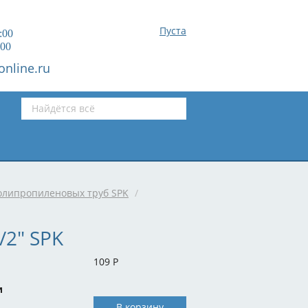
Пуста
:00
:00
online.ru
олипропиленовых труб SPK
/
/2" SPK
109
Р
и