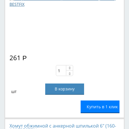
261
Р
шт
Купить в 1 клик
Хомут обжимной с анкерной шпилькой 6" (160-