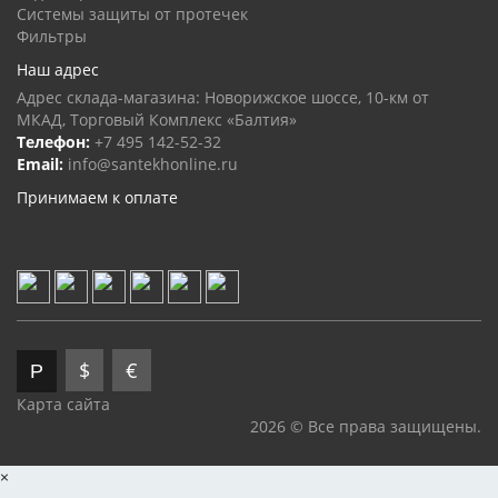
Системы защиты от протечек
Фильтры
Наш адрес
Адрес склада-магазина: Новорижское шоссе, 10-км от
МКАД, Торговый Комплекс «Балтия»
Телефон:
+7 495 142-52-32
Email:
info@santekhonline.ru
Принимаем к оплате
$
€
Р
Карта сайта
2026 © Все права защищены.
×