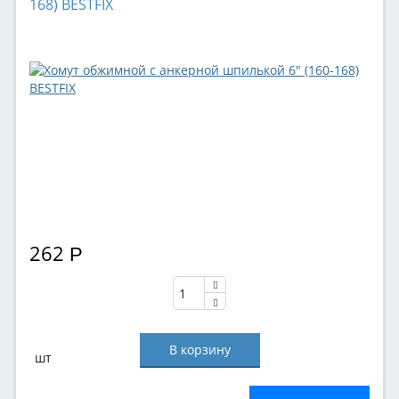
168) BESTFIX
262
Р
шт