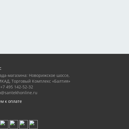
с
ада-магазина: Новорижское шоссе,
МКАД, Торговый Комплекс «Балтия»
+7 495 142-52-32
o@santekhonline.ru
м к оплате