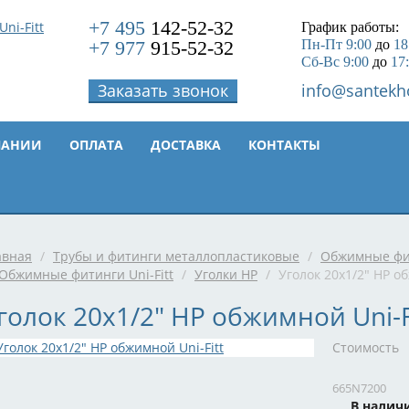
+7 495
142-52-32
График работы:
+7 977
915-52-32
Пн-Пт 9:00
до
18
Сб-Вс 9:00
до
17
Заказать звонок
info@santekh
ПАНИИ
ОПЛАТА
ДОСТАВКА
КОНТАКТЫ
авная
/
Трубы и фитинги металлопластиковые
/
Обжимные фит
Обжимные фитинги Uni-Fitt
/
Уголки НР
/
Уголок 20x1/2" НР об
голок 20x1/2" НР обжимной Uni-F
Стоимость
665N7200
В налич