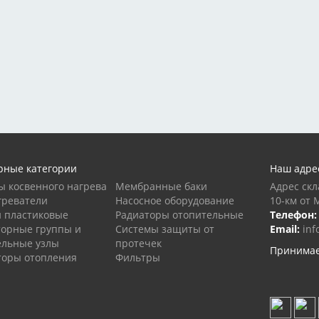
рные категории
Наш адре
ы косвенного нагрева
Мембранные баки
Адрес скл
греватели
Насосное оборудование
10-км от 
и пластиковые
Радиаторы отопительные
Телефон:
торные группы и
Системы защиты от
Email:
inf
ельные узлы
протечек
Принимае
торы отопления
Фильтры