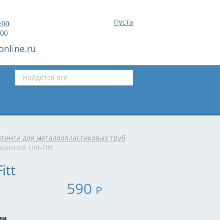
Пуста
:00
:00
online.ru
инги для металлопластиковых труб
жимной Uni-Fitt
itt
590
Р
ии