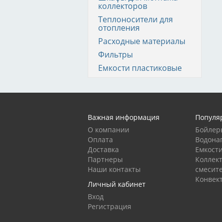
коллекторов
Теплоносители для
отопления
Расходные материалы
Фильтры
Емкости пластиковые
Важная информация
Популя
О компании
Бойлер
Оплата
Водона
Доставка
Емкост
Партнеры
Коллек
Наши контакты
смесит
Конвек
Личный кабинет
Вход
Регистрация