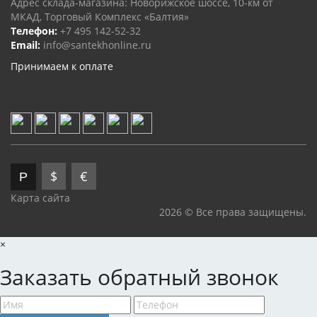
Адрес склада-магазина: Новорижское шоссе, 10-км от
МКАД, Торговый Комплекс «Балтия»
Телефон:
+7 495 142-52-32
Email:
info@santekhonline.ru
Принимаем к оплате
$
€
Р
Карта сайта
2026 © Все права защищены.
×
Заказать обратный звонок