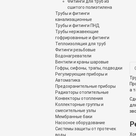
Фитинги для труб из
сшитого полиэтилена
Трубы и фитинги
канализационные
Трубы и фитинги ПНД
Трубы нержавеющие
гофрированные и фитинги
Теплоизоляция для труб
Фитинги резьбовые
Водонагреватели
Вентили и краны шаровые
Гофры, сифоны, трапы, подводки
Регулирующие приборы и
Тр
Автоматика
Пр
Предохранительные приборы
а 
Радиаторы отопительные
Конвекторы отопления
Сд
Коллекторные группы и
дл
смесительные узлы
зв
Мембранные баки
Р
Насосное оборудование
Системы защиты от протечек
Хо
воды