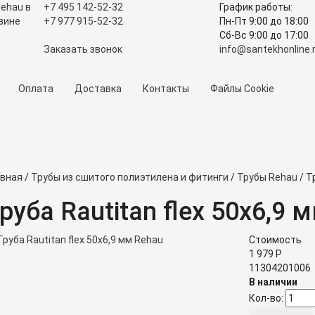
+7 495
142-52-32
График работы:
+7 977
915-52-32
Пн-Пт 9:00
до
18:00
Сб-Вс 9:00
до
17:00
Заказать звонок
info@santekhonline.
Оплата
Доставка
Контакты
Файлы Cookie
авная
/
Трубы из сшитого полиэтилена и фитинги
/
Трубы Rehau
/
Тр
руба Rautitan flex 50х6,9 
Стоимость
1 979
Р
11304201006
В наличии
Кол-во: