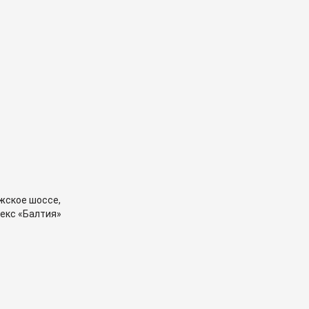
жское шоссе,
екс «Балтия»