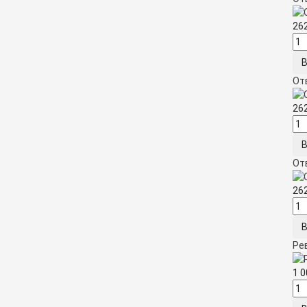
26
От
26
От
26
Ре
1 