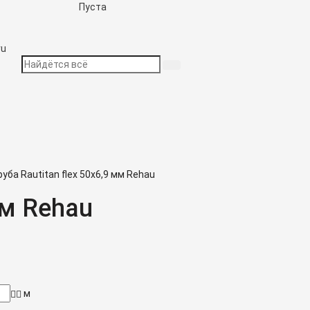
Пуста
ru
уба Rautitan flex 50х6,9 мм Rehau
мм Rehau
м