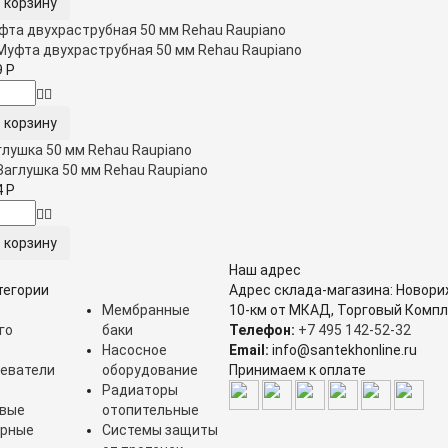
фта двухраструбная 50 мм Rehau Raupiano
9
Р
глушка 50 мм Rehau Raupiano
4
Р
Наш адрес
тегории
Адрес склада-магазина: Новори
Мембранные
10-км от МКАД, Торговый Компл
го
баки
Телефон:
+7 495 142-52-32
Насосное
Email:
info@santekhonline.ru
еватели
оборудование
Принимаем к оплате
Радиаторы
овые
отопительные
орные
Системы защиты