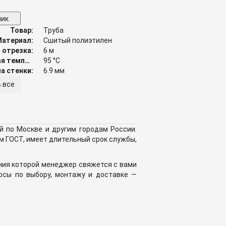
лик
Товар:
Труба
Материал:
Сшитый полиэтилен
 отрезка:
6 м
Максимальная температура:
95 °C
а стенки:
6.9 мм
 все
ой по Москве и другим городам России.
м ГОСТ, имеет длительный срок службы,
ния которой менеджер свяжется с вами
росы по выбору, монтажу и доставке —