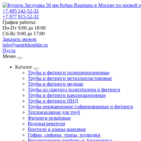
+7 495
142-52-32
+7 977
915-52-32
График работы:
Пн-Пт 9:00
до
18:00
Сб-Вс 9:00
до
17:00
Заказать звонок
info@santekhonline.ru
Пуста
Меню
Каталог
Трубы и фитинги полипропиленовые
Трубы и фитинги металлопластиковые
Трубы и фитинги медные
Трубы из сшитого полиэтилена и фитинги
Трубы и фитинги канализационные
Трубы и фитинги ПНД
Трубы нержавеющие гофрированные и фитинги
Теплоизоляция для труб
Фитинги резьбовые
Водонагреватели
Вентили и краны шаровые
Гофры, сифоны, трапы, подводки
Регулирующие приборы и Автоматика