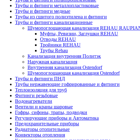
Трубы и фитинги металлопластиковые
Трубы и фитинги медные
Трубы из сшитого полиэтилена и фитинги
Трубы и фитинги канализационные
Шумопоглощающая канализация REHAU RAUPIA
Муфты, Ревизии, Заглушки REHAU
Отводы REHAU
Тройники REHAU
Трубы Rehau
Канализация внутренняя Политэк
Наружная канализация
Внутренняя канализация Ostendorf
Шумопоглощающая канализация Ostendorf
Трубы и фитинги ПНД
Трубы нержавеющие гофрированные и фитинги
Теплоизоляция для труб
Фитинги резьбовые
Водонагреватели
Вентили и краны шаровые
Гофры, сифоны, трапы, подводки
Регулирующие приборы и Автоматика
Предохранительные приборы
Радиаторы отопительные
Конвекторы отопления