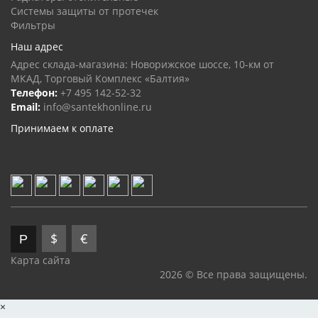
Системы защиты от протечек
Фильтры
Наш адрес
Адрес склада-магазина: Новорижское шоссе, 10-км от
МКАД, Торговый Комплекс «Балтия»
Телефон:
+7 495 142-52-32
Email:
info@santekhonline.ru
Принимаем к оплате
$
€
Р
Карта сайта
2026 © Все права защищены.
×