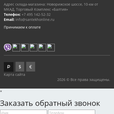
Адрес склада-магазина: Новорижское шоссе, 10-км от
МКАД, Торговый Комплекс «Балтия»
Телефон:
+7 495 142-52-32
Email:
info@santekhonline.ru
Принимаем к оплате
$
€
Р
Карта сайта
2026 © Все права защищены.
×
Заказать обратный звонок