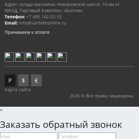
Адрес склада-магазина: Новорижское шоссе, 10-км от
МКАД, Торговый Комплекс «Балтия»
Телефон:
+7 495 142-52-32
Email:
info@santekhonline.ru
Принимаем к оплате
Р
$
€
Карта сайта
2026 © Все права защищены.
×
Заказать обратный звонок