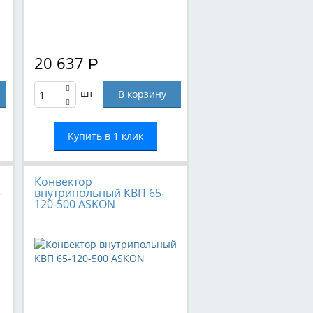
20 637
Р
шт
Купить в 1 клик
Конвектор
-
внутрипольный КВП 65-
120-500 ASKON