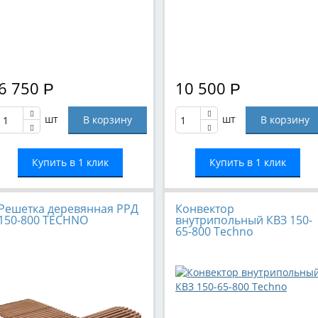
6 750
10 500
Р
Р
шт
шт
Купить в 1 клик
Купить в 1 клик
Решетка деревянная РРД
Конвектор
150-800 TECHNO
внутрипольный КВЗ 150-
65-800 Techno