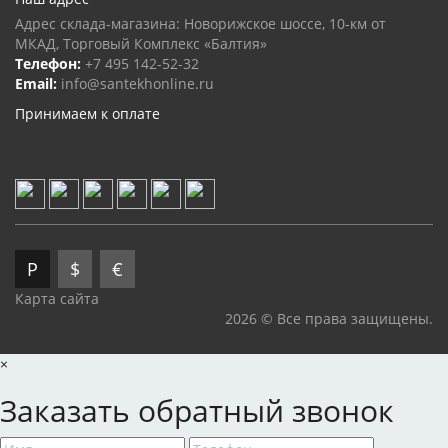
Адрес склада-магазина: Новорижское шоссе, 10-км от
МКАД, Торговый Комплекс «Балтия»
Телефон:
+7 495 142-52-32
Email:
info@santekhonline.ru
Принимаем к оплате
Р
$
€
Карта сайта
2026 © Все права защищены.
×
Заказать обратный звонок