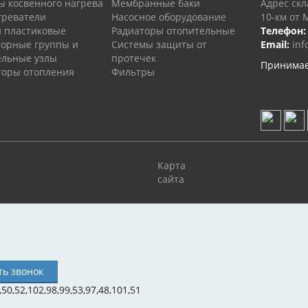
ы косвенного нагрева
Мембранные баки
Адрес скл
греватели
Насосное оборудование
10-км от 
и пластиковые
Радиаторы отопительные
Телефон:
торные группы и
Системы защиты от
Email:
inf
ельные узлы
протечек
Принимае
торы отопления
Фильтры
Карта
сайта
,50,52,102,98,99,53,97,48,101,51