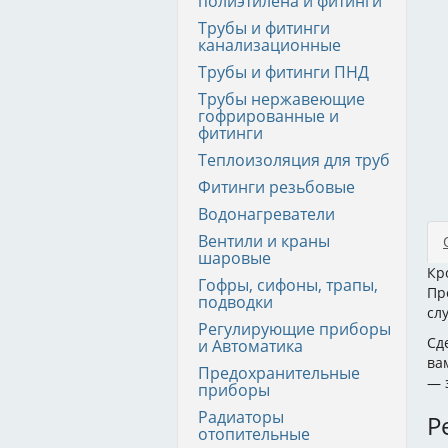
полиэтилена и фитинги
Трубы и фитинги
канализационные
Трубы и фитинги ПНД
Трубы нержавеющие
гофрированные и
фитинги
Теплоизоляция для труб
Фитинги резьбовые
Водонагреватели
Вентили и краны
шаровые
Кр
Гофры, сифоны, трапы,
Пр
подводки
сл
Регулирующие приборы
Сд
и Автоматика
ва
Предохранительные
— 
приборы
Радиаторы
Р
отопительные