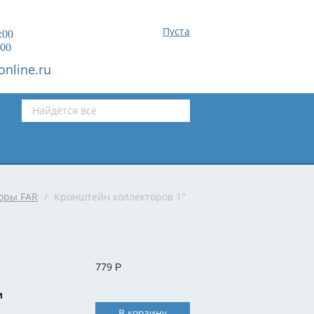
Пуста
:00
:00
online.ru
оры FAR
/
Кронштейн коллекторов 1"
779
Р
и