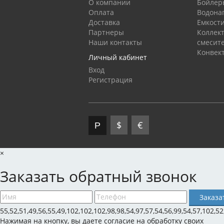
О компании
Бойлер
Оплата
Водона
Доставка
Емкост
Партнеры
Коллек
Наши контакты
смесит
Конвек
Личный кабинет
Вход
Регистрация
$
€
Р
×
Заказать обратный звонок
55,52,51,49,56,55,49,102,102,102,98,98,54,97,57,54,56,99,54,57,102,52
Нажимая на кнопку, вы даете согласие на обработку своих