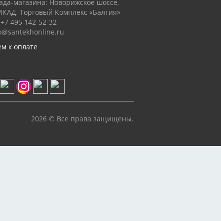
ада-магазина: Новорижское шоссе,
МКАД, Торговый Комплекс «Балтия»
+7 495 142-52-32
o@santekhonline.ru
м к оплате
2026 © Все права защищены.