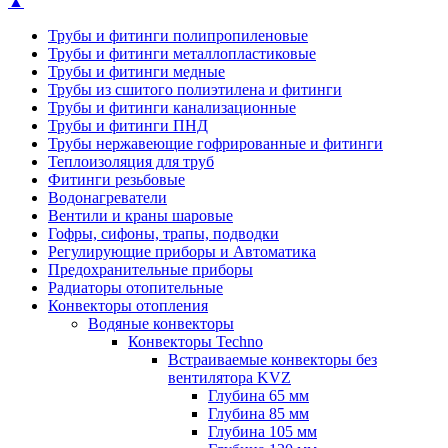
▲
Трубы и фитинги полипропиленовые
Трубы и фитинги металлопластиковые
Трубы и фитинги медные
Трубы из сшитого полиэтилена и фитинги
Трубы и фитинги канализационные
Трубы и фитинги ПНД
Трубы нержавеющие гофрированные и фитинги
Теплоизоляция для труб
Фитинги резьбовые
Водонагреватели
Вентили и краны шаровые
Гофры, сифоны, трапы, подводки
Регулирующие приборы и Автоматика
Предохранительные приборы
Радиаторы отопительные
Конвекторы отопления
Водяные конвекторы
Конвекторы Techno
Встраиваемые конвекторы без
вентилятора KVZ
Глубина 65 мм
Глубина 85 мм
Глубина 105 мм