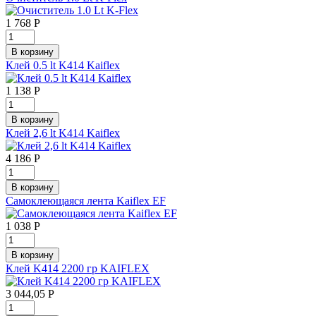
1 768
Р
Клей 0.5 lt K414 Kaiflex
1 138
Р
Клей 2,6 lt K414 Kaiflex
4 186
Р
Самоклеющаяся лента Kaiflex EF
1 038
Р
Клей K414 2200 гр KAIFLEX
3 044,05
Р