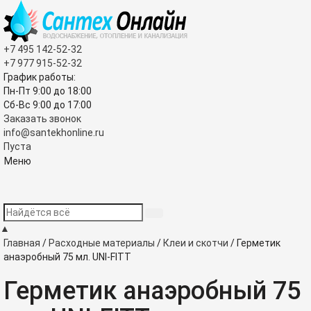
+7 495
142-52-32
+7 977
915-52-32
График работы:
Пн-Пт 9:00
до
18:00
Сб-Вс 9:00
до
17:00
Заказать звонок
info@santekhonline.ru
Пуста
Меню
▲
Главная
/
Расходные материалы
/
Клеи и скотчи
/
Герметик
анаэробный 75 мл. UNI-FITT
Герметик анаэробный 75