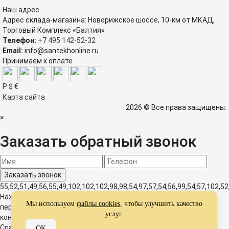
Наш адрес
Адрес склада-магазина: Новорижское шоссе, 10-км от МКАД,
Торговый Комплекс «Балтия»
Телефон:
+7 495 142-52-32
Email:
info@santekhonline.ru
Принимаем к оплате
Р
$
€
Карта сайта
2026 © Все права защищены.
×
Заказать обратный звонок
55,52,51,49,56,55,49,102,102,102,98,98,54,97,57,54,56,99,54,57,102,52
Нажимая на кнопку, вы даете согласие на обработку своих
Мы используем
файлы cookies
, чтобы улучшить качество
персональных данных и соглашаетесь с
политикой
услуг.
конфиденциальности
Спасибо за оставленную заявку!
OK