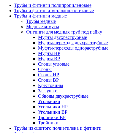
Трубы и фитинги полипропиленовые
Трубы и фитинги металлопластиковые
Трубы и фитинги медные
Трубы медные
Mедные хомуты
Фитинги для медных труб под пайку
Муфты двухраструбные
Муфты-переходы двухраструбные
Муфты-переходы однораструбные
Муфты НР
Муфты ВР
Сгоны угловые
Сгоны
Сгоны НР
Сгоны ВР
Крестовины
Заглушки
Обводы двухраструбные
Угольники
Угольники НР
Угольники ВР
Тройники ВР
Тройники
Трубы из сшитого полиэтилена и фитинги