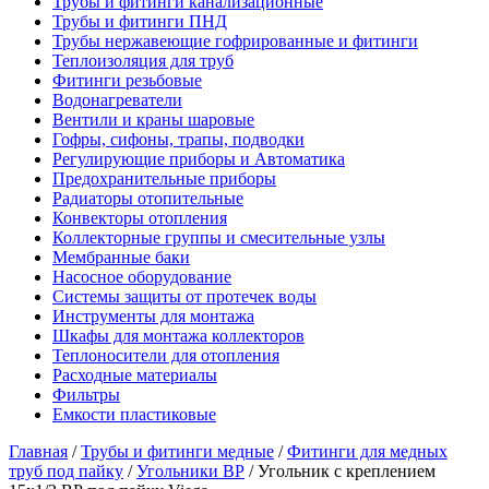
Трубы и фитинги канализационные
Трубы и фитинги ПНД
Трубы нержавеющие гофрированные и фитинги
Теплоизоляция для труб
Фитинги резьбовые
Водонагреватели
Вентили и краны шаровые
Гофры, сифоны, трапы, подводки
Регулирующие приборы и Автоматика
Предохранительные приборы
Радиаторы отопительные
Конвекторы отопления
Коллекторные группы и смесительные узлы
Мембранные баки
Насосное оборудование
Системы защиты от протечек воды
Инструменты для монтажа
Шкафы для монтажа коллекторов
Теплоносители для отопления
Расходные материалы
Фильтры
Емкости пластиковые
Главная
/
Трубы и фитинги медные
/
Фитинги для медных
труб под пайку
/
Угольники ВР
/
Угольник с креплением