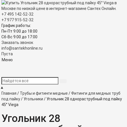
+7 495
142-52-32
+7 977
915-52-32
График работы:
Пн-Пт 9:00
до
18:00
Сб-Вс 9:00
до
17:00
Заказать звонок
info@santekhonline.ru
Пуста
Меню
▲
Главная
/
Трубы и фитинги медные
/
Фитинги для медных труб
под пайку
/
Угольники
/
Угольник 28 однораструбный под пайку
45° Viega
Угольник 28