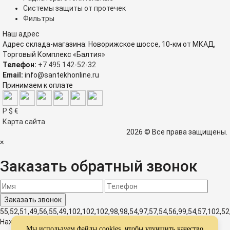
Системы защиты от протечек
Фильтры
Наш адрес
Адрес склада-магазина: Новорижское шоссе, 10-км от МКАД,
Торговый Комплекс «Балтия»
Телефон:
+7 495 142-52-32
Email:
info@santekhonline.ru
Принимаем к оплате
Р
$
€
Карта сайта
2026 © Все права защищены.
×
Заказать обратный звонок
55,52,51,49,56,55,49,102,102,102,98,98,54,97,57,54,56,99,54,57,102,52
Нажимая на кнопку, вы даете согласие на обработку своих
Мы используем
файлы cookies
, чтобы улучшить качество