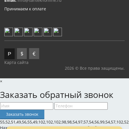
Email:
info@santekhonline.ru
Принимаем к оплате
$
€
Р
Карта сайта
2026 © Все права защищены.
×
Заказать обратный звонок
55,52,51,49,56,55,49,102,102,102,98,98,54,97,57,54,56,99,54,57,102,52
Нажимая на кнопку, вы даете согласие на обработку своих