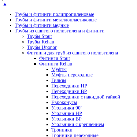
▲
Трубы и фитинги полипропиленовые
Трубы и фитинги металлопластиковые
Трубы и фитинги медные
Трубы из сшитого полиэтилена и фитинги
Трубы Stout
Трубы Rehau
Трубы Uponor
Фитинги для труб из сшитого полиэтилена
Фитинги Stout
Фитинги Rehau
Муфты
Муфты переходные
Гильзы
Переходники НР
Переходники ВР
Переходники с накидной гайкой
Евроконусы
Угольники 90°
Угольники НР
Угольники ВР
Угольники с креплением
Троиники
Тройники переходные