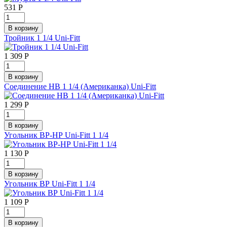
531
Р
Тройник 1 1/4 Uni-Fitt
1 309
Р
Соединение НВ 1 1/4 (Американка) Uni-Fitt
1 299
Р
Угольник ВР-НР Uni-Fitt 1 1/4
1 130
Р
Угольник ВР Uni-Fitt 1 1/4
1 109
Р