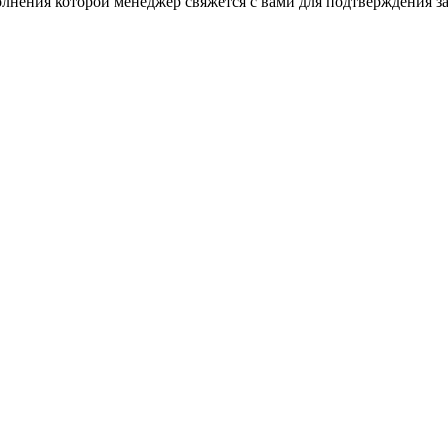
нения которой менеджер свяжется с вами для подтверждения зак