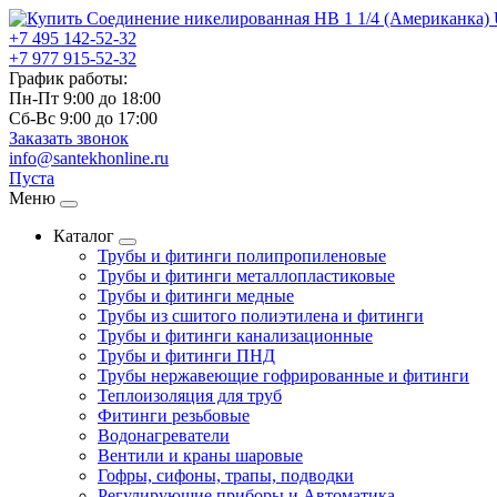
+7 495
142-52-32
+7 977
915-52-32
График работы:
Пн-Пт 9:00
до
18:00
Сб-Вс 9:00
до
17:00
Заказать звонок
info@santekhonline.ru
Пуста
Меню
Каталог
Трубы и фитинги полипропиленовые
Трубы и фитинги металлопластиковые
Трубы и фитинги медные
Трубы из сшитого полиэтилена и фитинги
Трубы и фитинги канализационные
Трубы и фитинги ПНД
Трубы нержавеющие гофрированные и фитинги
Теплоизоляция для труб
Фитинги резьбовые
Водонагреватели
Вентили и краны шаровые
Гофры, сифоны, трапы, подводки
Регулирующие приборы и Автоматика