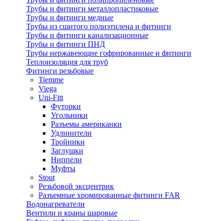
Трубы и фитинги металлопластиковые
Трубы и фитинги медные
Трубы из сшитого полиэтилена и фитинги
Трубы и фитинги канализационные
Трубы и фитинги ПНД
Трубы нержавеющие гофрированные и фитинги
Теплоизоляция для труб
Фитинги резьбовые
Tiemme
Viega
Uni-Fitt
Футорки
Угольники
Разъемы американки
Удлинители
Тройники
Заглушки
Ниппели
Муфты
Stout
Резьбовой эксцентрик
Разъемные хромированные фитинги FAR
Водонагреватели
Вентили и краны шаровые