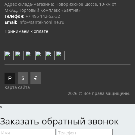
Адрес склада-магазина: Новорижское шоссе, 10-км от
МКАД, Торговый Комплекс «Балтия»
Телефон:
+7 495 142-52-32
Email:
info@santekhonline.ru
Принимаем к оплате
$
€
Р
Карта сайта
2026 © Все права защищены.
×
Заказать обратный звонок