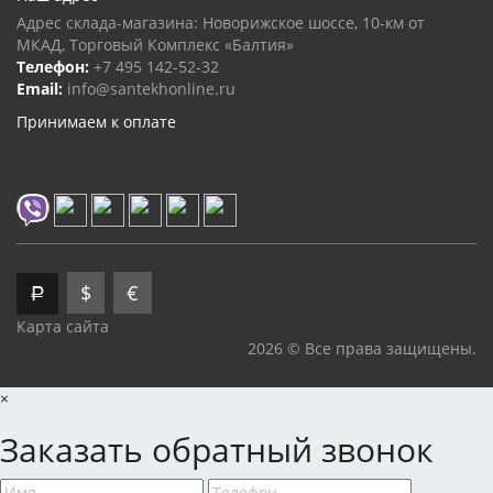
Адрес склада-магазина: Новорижское шоссе, 10-км от
МКАД, Торговый Комплекс «Балтия»
Телефон:
+7 495 142-52-32
Email:
info@santekhonline.ru
Принимаем к оплате
$
€
Р
Карта сайта
2026 © Все права защищены.
×
Заказать обратный звонок