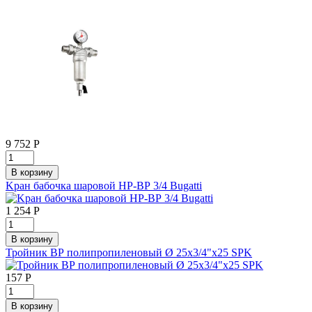
9 752
Р
Kран бабочка шаровой НР-ВР 3/4 Bugatti
1 254
Р
Тройник ВР полипропиленовый Ø 25x3/4"x25 SPK
157
Р