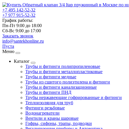
+7 495
142-52-32
+7 977
915-52-32
График работы:
Пн-Пт 9:00
до
18:00
Сб-Вс 9:00
до
17:00
Заказать звонок
info@santekhonline.ru
Пуста
Меню
Каталог
Трубы и фитинги полипропиленовые
Трубы и фитинги металлопластиковые
Трубы и фитинги медные
Трубы из сшитого полиэтилена и фитинги
Трубы и фитинги канализационные
Трубы и фитинги ПНД
Трубы нержавеющие гофрированные и фитинги
Теплоизоляция для труб
Фитинги резьбовые
Водонагреватели
Вентили и краны шаровые
Гофры, сифоны, трапы, подводки
Регулирующие приборы и Автоматика