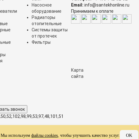
Насосное
Email:
info@santekhonline.ru
еватели
оборудование
Принимаем к оплате
Радиаторы
овые
отопительные
орные
Системы защиты
от протечек
льные
Фильтры
оры
я
Карта
сайта
,50,52,102,98,99,53,97,48,101,51
льности
Мы используем
файлы cookies
, чтобы улучшить качество услуг.
OK