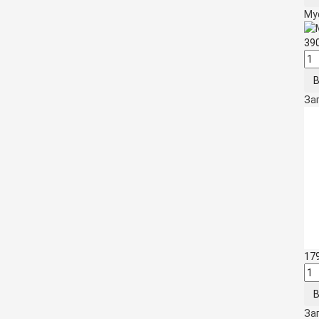
Муф
39
Заг
17
Заг