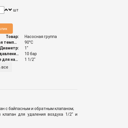
шт
клик
Товар:
Насосная группа
Максимальная температура:
90°C
Диаметр:
1"
Допустимое давление:
10 бар
Подключение для насоса:
1 1/2"
 все
ан с байпасным и обратным клапаном;
 клапан для удаления воздуха 1/2" и