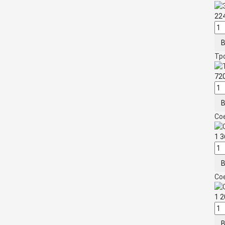
22
Тро
72
Сое
1 
Сое
1 