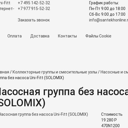
+7 495
142-52-32
График работы:
+7 977
915-52-32
Пн-Пт 9:00
до
18:00
Сб-Вс 9:00
до
17:00
Заказать звонок
info@santekhonline.
Оплата
Доставка
Контакты
Файлы Cookie
авная
/
Коллекторные группы и смесительные узлы
/
Насосные и см
ппа без насоса Uni-Fitt (SOLOMIX)
асосная группа без насоса 
SOLOMIX)
Стоимость
19 280
Р
470N1200