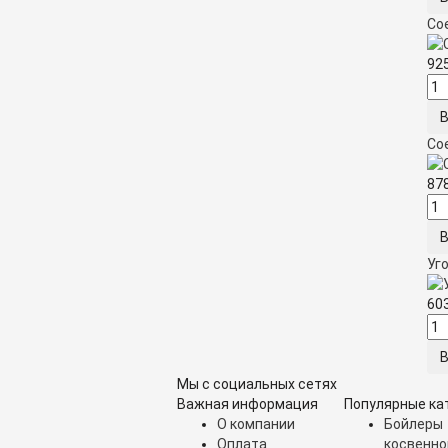
Со
92
Сое
87
Уго
60
Мы с социальных сетях
Важная информация
Популярные ка
О компании
Бойлеры
Оплата
косвенно