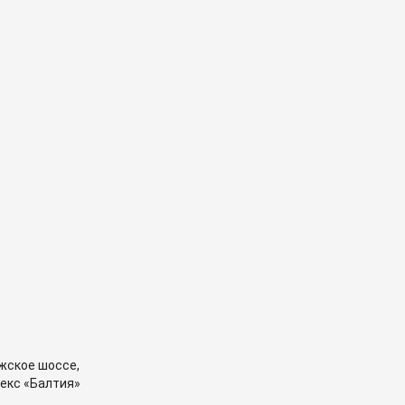
жское шоссе,
екс «Балтия»