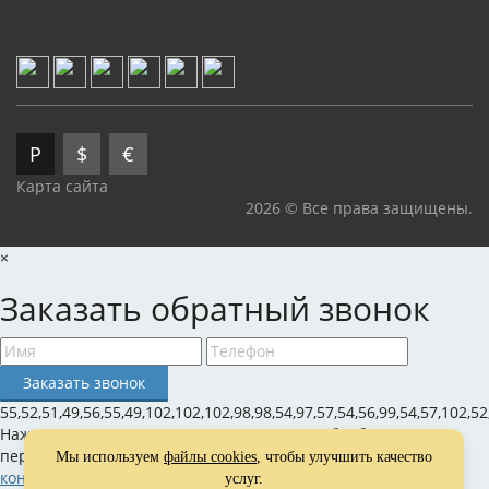
Р
$
€
Карта сайта
2026 © Все права защищены.
×
Заказать обратный звонок
55,52,51,49,56,55,49,102,102,102,98,98,54,97,57,54,56,99,54,57,102,52
Нажимая на кнопку, вы даете согласие на обработку своих
персональных данных и соглашаетесь с
политикой
Мы используем
файлы cookies
, чтобы улучшить качество
конфиденциальности
услуг.