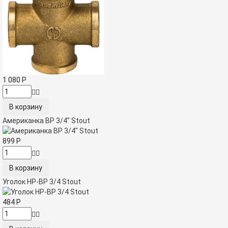
1 080
Р
Американка ВР 3/4" Stout
899
Р
Уголок НР-ВР 3/4 Stout
484
Р