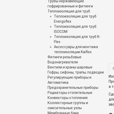
Трубы нержавеющие
гофрированные и фитинги
Теплоизоляция для труб
Теплоизоляция для труб
Energoflex
Теплоизоляция для труб
ISOCOM
Теплоизоляция для труб K-
Flex
Аксессуары для монтажа
теплоизоляции Kaiflex
Фитинги резьбовые
Водонагреватели
Вентили и краны шаровые
Гофры, сифоны, трапы, подводки
Из
Регулирующие приборы и
Пр
Автоматика
а 
Предохранительные приборы
Радиаторы отопительные
Сд
Конвекторы отопления
дл
Коллекторные группы и
зв
смесительные узлы
Мембранные баки