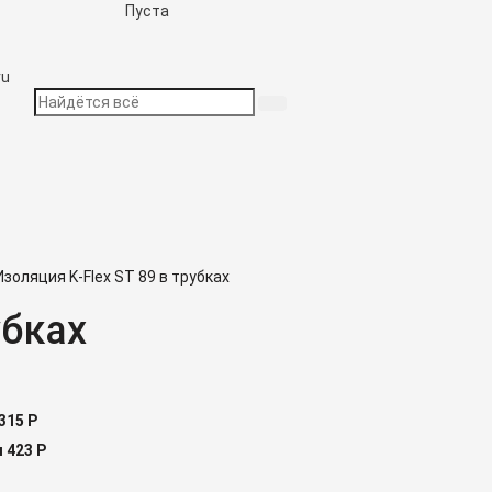
Пуста
ru
золяция K-Flex ST 89 в трубках
убках
315
Р
м
423
Р