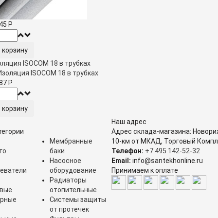
,45
Р
оляция ISOCOM 18 в трубках
,87
Р
Наш адрес
тегории
Адрес склада-магазина: Новори
Мембранные
10-км от МКАД, Торговый Компл
го
баки
Телефон:
+7 495 142-52-32
Насосное
Email:
info@santekhonline.ru
еватели
оборудование
Принимаем к оплате
Радиаторы
овые
отопительные
орные
Системы защиты
от протечек