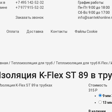
+7 495
142-52-32
График работы:
+7 977
915-52-32
Пн-Пт 9:00
до
18:00
Сб-Вс 9:00
до
17:00
Заказать звонок
info@santekhonline.
Оплата
Доставка
Контакты
Файлы Cookie
авная
/
Теплоизоляция для труб
/
Теплоизоляция для труб K-Flex
/
И
золяция K-Flex ST 89 в тр
Стоимость
315
Р
9 мм
13 м
В наличии