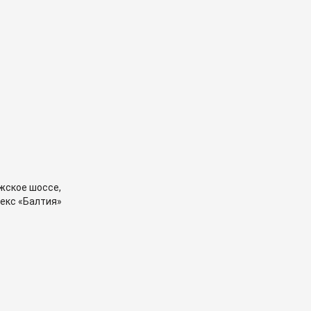
жское шоссе,
екс «Балтия»