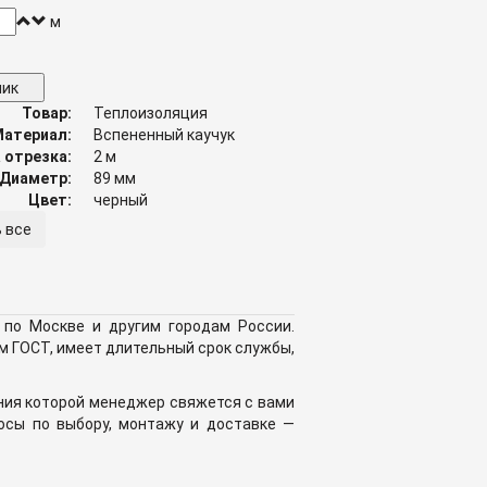
м
лик
Товар:
Теплоизоляция
Материал:
Вспененный каучук
 отрезка:
2 м
Диаметр:
89 мм
Цвет:
черный
 все
 по Москве и другим городам России.
м ГОСТ, имеет длительный срок службы,
ния которой менеджер свяжется с вами
росы по выбору, монтажу и доставке —