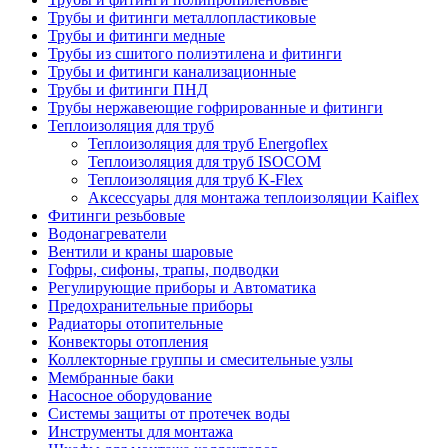
Трубы и фитинги металлопластиковые
Трубы и фитинги медные
Трубы из сшитого полиэтилена и фитинги
Трубы и фитинги канализационные
Трубы и фитинги ПНД
Трубы нержавеющие гофрированные и фитинги
Теплоизоляция для труб
Теплоизоляция для труб Energoflex
Теплоизоляция для труб ISOCOM
Теплоизоляция для труб K-Flex
Аксессуары для монтажа теплоизоляции Kaiflex
Фитинги резьбовые
Водонагреватели
Вентили и краны шаровые
Гофры, сифоны, трапы, подводки
Регулирующие приборы и Автоматика
Предохранительные приборы
Радиаторы отопительные
Конвекторы отопления
Коллекторные группы и смесительные узлы
Мембранные баки
Насосное оборудование
Системы защиты от протечек воды
Инструменты для монтажа