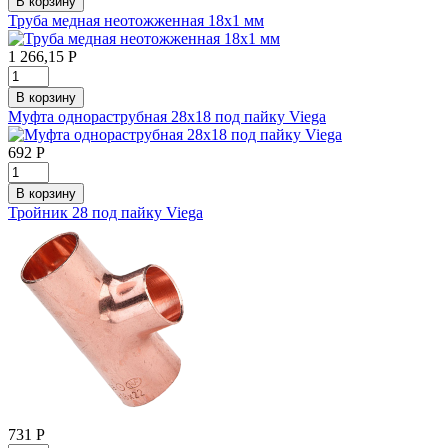
Труба медная неотожженная 18х1 мм
1 266,15
Р
Муфта однораструбная 28x18 под пайку Viega
692
Р
Тройник 28 под пайку Viega
731
Р