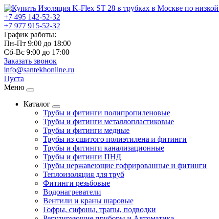
+7 495
142-52-32
+7 977
915-52-32
График работы:
Пн-Пт 9:00
до
18:00
Сб-Вс 9:00
до
17:00
Заказать звонок
info@santekhonline.ru
Пуста
Меню
Каталог
Трубы и фитинги полипропиленовые
Трубы и фитинги металлопластиковые
Трубы и фитинги медные
Трубы из сшитого полиэтилена и фитинги
Трубы и фитинги канализационные
Трубы и фитинги ПНД
Трубы нержавеющие гофрированные и фитинги
Теплоизоляция для труб
Фитинги резьбовые
Водонагреватели
Вентили и краны шаровые
Гофры, сифоны, трапы, подводки
Регулирующие приборы и Автоматика