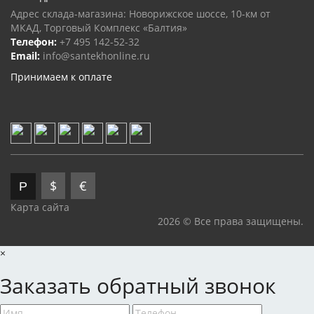
Адрес склада-магазина: Новорижское шоссе, 10-км от
МКАД, Торговый Комплекс «Балтия»
Телефон:
+7 495 142-52-32
Email:
info@santekhonline.ru
Принимаем к оплате
$
€
Р
Карта сайта
2026 © Все права защищены.
×
Заказать обратный звонок